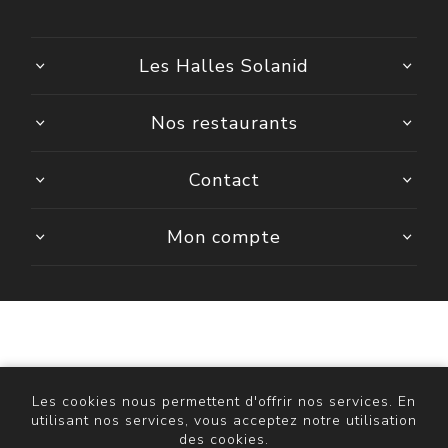
Les Halles Solanid
Nos restaurants
Contact
Mon compte
Powered by
nopCommerce
Copyright © 2026 ASR St Roch. Tous droits réservés.
Les cookies nous permettent d'offrir nos services. En
utilisant nos services, vous acceptez notre utilisation
des cookies.